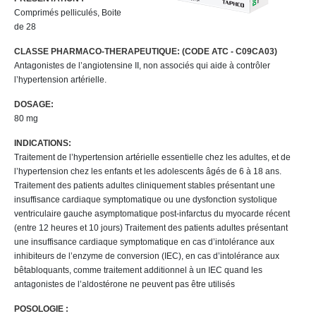
Comprimés pelliculés, Boite
de 28
CLASSE PHARMACO-THERAPEUTIQUE:
(
CODE ATC
-
C09CA03
)
Antagonistes de l’angiotensine II, non associés qui aide à contrôler
l’hypertension artérielle.
DOSAGE:
80 mg
INDICATIONS:
Traitement de l’hypertension artérielle essentielle chez les adultes, et de
l’hypertension chez les enfants et les adolescents âgés de 6 à 18 ans.
Traitement des patients adultes cliniquement stables présentant une
insuffisance cardiaque symptomatique ou une dysfonction systolique
ventriculaire gauche asymptomatique post-infarctus du myocarde récent
(entre 12 heures et 10 jours) Traitement des patients adultes présentant
une insuffisance cardiaque symptomatique en cas d’intolérance aux
inhibiteurs de l’enzyme de conversion (IEC), en cas d’intolérance aux
bêtabloquants, comme traitement additionnel à un IEC quand les
antagonistes de l’aldostérone ne peuvent pas être utilisés
POSOLOGIE :