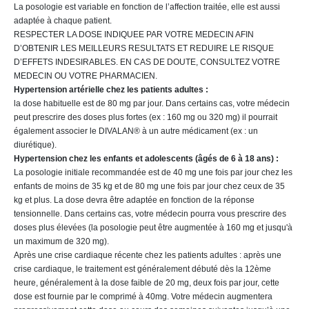
La posologie est variable en fonction de l’affection traitée, elle est aussi
adaptée à chaque patient.
RESPECTER LA DOSE INDIQUEE PAR VOTRE MEDECIN AFIN
D’OBTENIR LES MEILLEURS RESULTATS ET REDUIRE LE RISQUE
D’EFFETS INDESIRABLES. EN CAS DE DOUTE, CONSULTEZ VOTRE
MEDECIN OU VOTRE PHARMACIEN.
Hypertension artérielle chez les patients adultes :
la dose habituelle est de 80 mg par jour. Dans certains cas, votre médecin
peut prescrire des doses plus fortes (ex : 160 mg ou 320 mg) il pourrait
également associer le DIVALAN® à un autre médicament (ex : un
diurétique).
Hypertension chez les enfants et adolescents (âgés de 6 à 18 ans) :
La posologie initiale recommandée est de 40 mg une fois par jour chez les
enfants de moins de 35 kg et de 80 mg une fois par jour chez ceux de 35
kg et plus. La dose devra être adaptée en fonction de la réponse
tensionnelle. Dans certains cas, votre médecin pourra vous prescrire des
doses plus élevées (la posologie peut être augmentée à 160 mg et jusqu'à
un maximum de 320 mg).
Après une crise cardiaque récente chez les patients adultes : après une
crise cardiaque, le traitement est généralement débuté dès la 12ème
heure, généralement à la dose faible de 20 mg, deux fois par jour, cette
dose est fournie par le comprimé à 40mg. Votre médecin augmentera